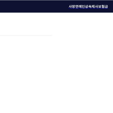
사망연예인
상속
제사
보험금