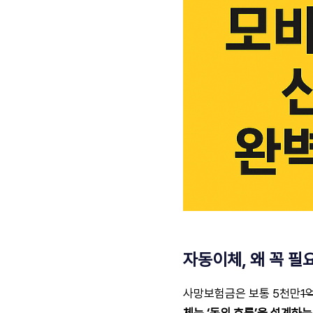
자동이체, 왜 꼭 필
사망보험금은 보통 5천만
1