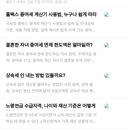
블로그 내에서 오늘 가장 인기있는 글입니다.
홈택스 증여세 계산기 사용법, 누구나 쉽게 따라
하는 방법
국세청 홈택스 증여세 계산기 사용법과 절세 팁 안내공제
기준, 세율 적용 방법, 실제 예시로 쉽게 이해 가능 증여를
계획하거나 받았다면 가장 먼저 떠오르는 질문은 “세금은
얼마나 나올까?
결혼한 자녀 증여세 면제 한도액은 얼마일까?
결혼한 자녀 증여세 면제 한도부모 자녀 증여, 주택자금 증
여, 증여세 신고, 증여세 계산 자녀가 결혼을 하게 되면 부
모 입장에서는 결혼자금이나 주택자금 등 큰돈을 증여해주
고 싶은 경우가
상속세 안 내는 방법 있을까요?
상속세 없이 재산을 물려주는 방법은 사전 증여, 공제 활
용, 상속인 분산 전략에 달려 있음무계획 상속은 세금 폭탄
으로 돌아올 수 있어 사전 준비 필수 많은 분들이 상속이라
는 단어를 들으면
노령연금 수급자격, 나이와 재산 기준은 어떻게
될까?
노령연금은 만 65세 이상이면서 소득·재산이 일정 기준 이
하일 때 받을 수 있다.소득인정액과 가족 재산 상황에 따라
감액되거나 제외될 수 있으니 반드시 확인이 필요.‘나이만