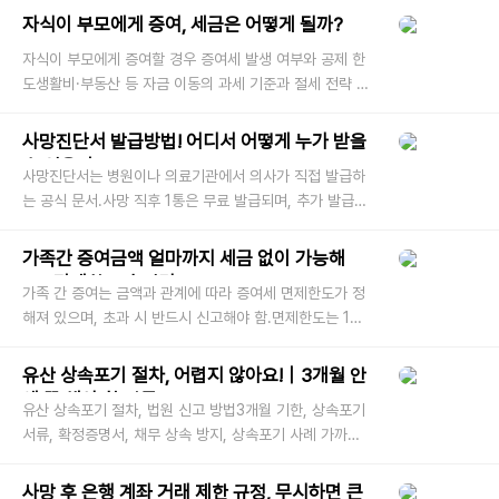
되면 다 받을
자식이 부모에게 증여, 세금은 어떻게 될까?
자식이 부모에게 증여할 경우 증여세 발생 여부와 공제 한
도생활비·부동산 등 자금 이동의 과세 기준과 절세 전략 안
내 보통 ‘증여’라고 하면 부모가 자녀에게 재산을 물려주는
경우를 떠올
사망진단서 발급방법! 어디서 어떻게 누가 받을
수 있을까?
사망진단서는 병원이나 의료기관에서 의사가 직접 발급하
는 공식 문서.사망 직후 1통은 무료 발급되며, 추가 발급
시 병원마다 수수료 발생. 가족이나 가까운 사람이 사망했
을 때, 가장 먼저 준
가족간 증여금액 얼마까지 세금 없이 가능해
요? 면제한도 총정리
가족 간 증여는 금액과 관계에 따라 증여세 면제한도가 정
해져 있으며, 초과 시 반드시 신고해야 함.면제한도는 10
년 기준으로 적용되며, 초과 금액은 최대 50%의 증여세
가 부과될 수 있음. 자녀
유산 상속포기 절차, 어렵지 않아요!｜3개월 안
에 꼭 해야 할 것들
유산 상속포기 절차, 법원 신고 방법3개월 기한, 상속포기
서류, 확정증명서, 채무 상속 방지, 상속포기 사례 가까운
가족이 세상을 떠난 뒤, 마음도 힘든데 복잡한 법적 절차까
지 겹치면 참 막막
사망 후 은행 계좌 거래 제한 규정, 무시하면 큰