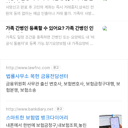
일 납니다
사망신고 완료 후 고인의 계좌는 즉시 거래중지.상속인 전
원의 동의 없이는 예금 인출이나 거래 불가. 가족이 사망한
뒤 통장이나 카드가 남아 있으면 급한 마음에 그대로 사용
하는 경우가 많습
가족 간병인 등록할 수 있어요? 가족 간병인 인
정 조건은?
가족도 일정 조건을 충족하면 간병인 또는 요양제도 내 ‘비
공식 돌봄자’로 등록 가능.장기요양보험 내 가족요양비 지
급, 일부 지자체 간병인 인정 등 제도적 지원 존재. 부모님
이나 배우자,
http://www.lawfnc.com
광고
법률사무소 목헌 금융전담센터
금융위원회 사무관 출신 변호사, 보험변호사, 보험금청구대행, 보
험분쟁, 보험소송
http://www.bankdiary.net
광고
스마트한 보험앱 뱅크다이어리
내폰에서 한번에 보험금청구,내보험조회,놓친