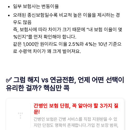
일부 보험사는 변동이율
오래된 종신보험일수록 비교적 높은 이율을 제시하는 경
우도 많음
즉, 보험사에 따라 차이가 크기 때문에 “내 보험 이율이 몇
%인지”를 먼저 확인해야 합니다.
같은 1,000만 원이라도 이율 2.5%와 4%는 10년 기준으
로 수령액 차이가 꽤 크게 벌어져요.
✅
그럼 해지 vs 연금전환, 언제 어떤 선택이
유리한 걸까? 핵심만 콕
간병인 보험 단점, 꼭 알아야 할 3가지 질
문!
간병인 보험은 간병 서비스를 직접 지원받을 수 있
지만 단점도 명확히 존재합니다.가입 전 보장 범위,