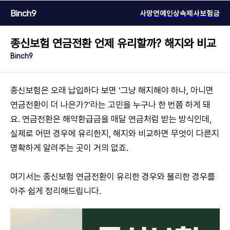
Binch9
사망연예인
상속
제사
보험금
종신보험 연금전환 언제 유리할까? 해지와 비교
Binch9
종신보험은 오래 납입하다 보면 ‘그냥 해지해야 하나, 아니면
연금전환이 더 나은가?’라는 고민을 누구나 한 번쯤 하게 돼
요. 연금전환은 해약환급금을 매달 연금처럼 받는 방식인데,
실제로 어떤 경우에 유리한지, 해지와 비교하면 무엇이 다른지
명확하게 알려주는 곳이 거의 없죠.
여기서는 종신보험 연금전환이 유리한 경우와 불리한 경우를
아주 쉽게 정리해드립니다.