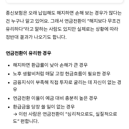
비용 구조, 서비스 제한사항을 꼼꼼히 확인하는 것
이 중요합니다.고령화 사회에서 간병보
종신보험은 오래 납입해도 해지하면 손해 보는 경우가 많다는
건 누구나 알고 있어요. 그래서 연금전환이 “해지보다 무조건
유리하다”라고 말하는 사람도 있지만 실제로는 상황에 따라
정반대 결과가 나오기도 합니다.
연금전환이 유리한 경우
해지하면 환급률이 낮아 손해가 큰 경우
노후 생활비처럼 매달 고정 현금흐름이 필요한 경우
금융지식이 부족해 직접 투자로 굴리는 데 자신이 없는 경
우
연금전환 이율이 예금 대비 충분히 높은 경우
환급금을 당장 쓸 일이 없는 경우
→ 이런 사람은 연금전환이 “심리적으로도, 실질적으로
도” 편합니다.