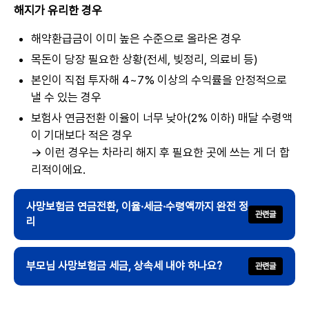
해지가 유리한 경우
해약환급금이 이미 높은 수준으로 올라온 경우
목돈이 당장 필요한 상황(전세, 빚정리, 의료비 등)
본인이 직접 투자해 4~7% 이상의 수익률을 안정적으로
낼 수 있는 경우
보험사 연금전환 이율이 너무 낮아(2% 이하) 매달 수령액
이 기대보다 적은 경우
→ 이런 경우는 차라리 해지 후 필요한 곳에 쓰는 게 더 합
리적이에요.
사망보험금 연금전환, 이율·세금·수령액까지 완전 정
리
부모님 사망보험금 세금, 상속세 내야 하나요?