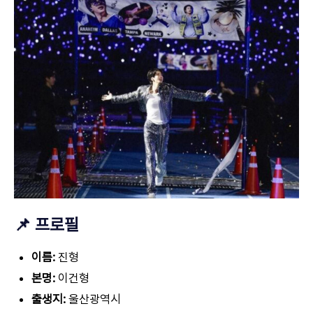
📌 프로필
이름:
진형
본명:
이건형
출생지:
울산광역시