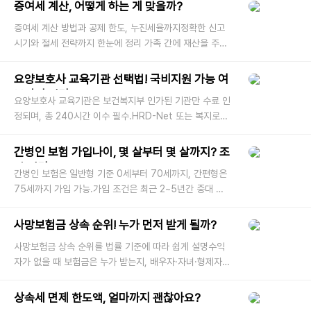
는 두 특약의 차이
증여세 계산, 어떻게 하는 게 맞을까?
증여세 계산 방법과 공제 한도, 누진세율까지정확한 신고
시기와 절세 전략까지 한눈에 정리 가족 간에 재산을 주고
받을 일이 생기면 대부분 ‘증여세’라는 말부터 떠오릅니다.
단순한 증여라
요양보호사 교육기관 선택법! 국비지원 가능 여
부까지 정리
요양보호사 교육기관은 보건복지부 인가된 기관만 수료 인
정되며, 총 240시간 이수 필수.HRD-Net 또는 복지로에
서 지역별 기관 조회 및 국비지원 여부 확인 가능. 요양보
호사 자격증을 취득하려면
간병인 보험 가입나이, 몇 살부터 몇 살까지? 조
건 정리
간병인 보험은 일반형 기준 0세부터 70세까지, 간편형은
75세까지 가입 가능.가입 조건은 최근 2~5년간 중대 질
병 및 입원 이력 유무가 핵심. “간병인 보험, 나이 제한 있
나요?” 실제로 많은 분들
사망보험금 상속 순위! 누가 먼저 받게 될까?
사망보험금 상속 순위를 법률 기준에 따라 쉽게 설명수익
자가 없을 때 보험금은 누가 받는지, 배우자·자녀·형제자매
의 상속 비율과 실제 사례까지 사망보험금은 피보험자가
사망했을 때 보험
상속세 면제 한도액, 얼마까지 괜찮아요?