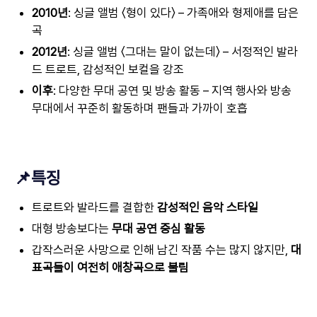
2010년
: 싱글 앨범 〈형이 있다〉 – 가족애와 형제애를 담은
곡
2012년
: 싱글 앨범 〈그대는 말이 없는데〉 – 서정적인 발라
드 트로트, 감성적인 보컬을 강조
이후
: 다양한 무대 공연 및 방송 활동 – 지역 행사와 방송
무대에서 꾸준히 활동하며 팬들과 가까이 호흡
📌특징
트로트와 발라드를 결합한
감성적인 음악 스타일
대형 방송보다는
무대 공연 중심 활동
갑작스러운 사망으로 인해 남긴 작품 수는 많지 않지만,
대
표곡들이 여전히 애창곡으로 불림