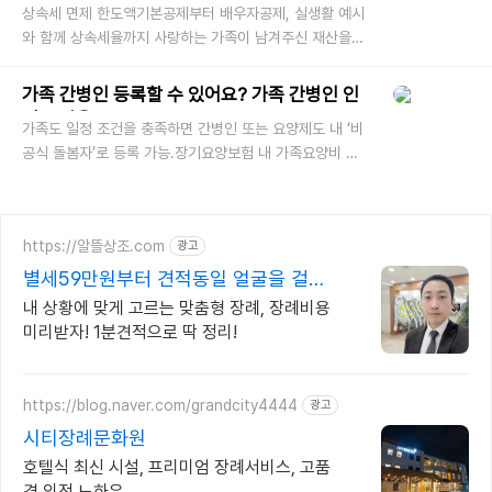
상속세 면제 한도액기본공제부터 배우자공제, 실생활 예시
와 함께 상속세율까지 사랑하는 가족이 남겨주신 재산을
물려받게 되는 순간, 감사한 마음과 함께 한 가지 걱정도
찾아오죠.바로, **“
가족 간병인 등록할 수 있어요? 가족 간병인 인
정 조건은?
가족도 일정 조건을 충족하면 간병인 또는 요양제도 내 ‘비
공식 돌봄자’로 등록 가능.장기요양보험 내 가족요양비 지
급, 일부 지자체 간병인 인정 등 제도적 지원 존재. 부모님
이나 배우자,
https://알뜰상조.com
광고
별세59만원부터 견적동일 얼굴을 걸고
처음부터 끝까지
내 상황에 맞게 고르는 맞춤형 장례, 장례비용
미리받자! 1분견적으로 딱 정리!
https://blog.naver.com/grandcity4444
광고
시티장례문화원
호텔식 최신 시설, 프리미엄 장례서비스, 고품
격 의전 노하우