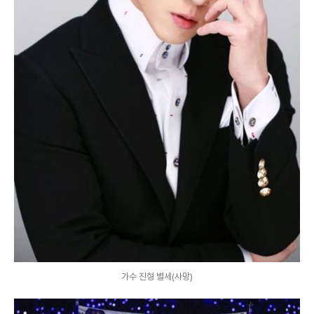
가수 진형 별세(사망)