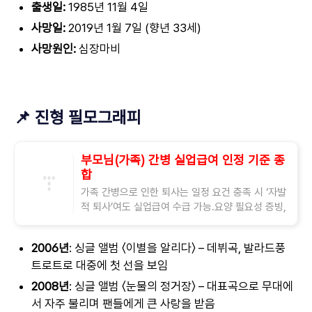
출생일:
1985년 11월 4일
사망일:
2019년 1월 7일 (향년 33세)
사망원인:
심장마비
📌 진형 필모그래피
부모님(가족) 간병 실업급여 인정 기준 종
합
가족 간병으로 인한 퇴사는 일정 요건 충족 시 ‘자발
적 퇴사’여도 실업급여 수급 가능.요양 필요성 증빙,
가족관계 증명, 병원 진단서 등 객관적 자료 제출이
필수. 부모님이나 가족의 건강 악
2006년
: 싱글 앨범 〈이별을 알리다〉 – 데뷔곡, 발라드풍
트로트로 대중에 첫 선을 보임
2008년
: 싱글 앨범 〈눈물의 정거장〉 – 대표곡으로 무대에
서 자주 불리며 팬들에게 큰 사랑을 받음