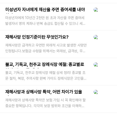
미성년자 자녀에게 재산을 주면 증여세를 내야
하나요?
미성년자에게 10년간 2천만 원 초과 자산을 주면 증여세
발생자녀 명의 계좌나 반복 송금도 합산될 수 있으니 세심
한 관리가 필요 부모 입장에서는 아이가 어릴 때부터 조금
씩 재산을 마련해주
재해사망 인정기준이란 무엇인가요?
재해사망은 급격하고 우연한 외래적 사고로 발생한 사망만
인정됩니다.보험금 수령을 위해서는 외래성, 급격성, 우연
성 3가지 요건을 모두 충족해야 합니다.✅ 재해사망 인정
기준이란?재해사망
불교, 기독교, 천주교 장례식장 예절: 종교별로
알아보는 조문 매너
불교, 기독교, 천주교 장례식장 예절 상세 정리! 종교별 조
문 절차, 복장, 주의사항 완벽 가이드 장례식장은 고인을
기리고 유가족을 위로하는 엄숙한 자리로, 종교에 따라 예
절과 절차가
재해사망과 상해사망 특약, 어떤 차이가 있을
까?
재해사망과 상해사망 특약은 보험 가입 시 꼭 확인해야 할
중요한 항목입니다. 각각의 보장 범위와 조건을 이해하고
가입해야 불필요한 분쟁을 예방할 수 있습니다. 이 글에서