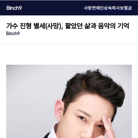
Binch9
사망연예인
상속
제사
보험금
가수 진형 별세(사망), 짧았던 삶과 음악의 기억
Binch9