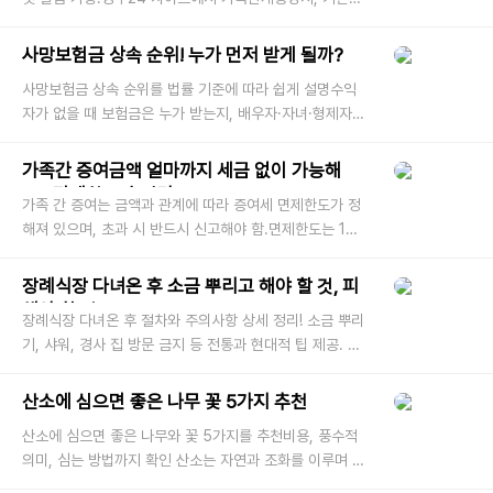
명서 등 온라인 출력 가능. 사망 사실을 증명해야 하는 상
황에서 ‘사망확인
사망보험금 상속 순위! 누가 먼저 받게 될까?
사망보험금 상속 순위를 법률 기준에 따라 쉽게 설명수익
자가 없을 때 보험금은 누가 받는지, 배우자·자녀·형제자매
의 상속 비율과 실제 사례까지 사망보험금은 피보험자가
사망했을 때 보험
가족간 증여금액 얼마까지 세금 없이 가능해
요? 면제한도 총정리
가족 간 증여는 금액과 관계에 따라 증여세 면제한도가 정
해져 있으며, 초과 시 반드시 신고해야 함.면제한도는 10
년 기준으로 적용되며, 초과 금액은 최대 50%의 증여세
가 부과될 수 있음. 자녀
장례식장 다녀온 후 소금 뿌리고 해야 할 것, 피
해야 할 것
장례식장 다녀온 후 절차와 주의사항 상세 정리! 소금 뿌리
기, 샤워, 경사 집 방문 금지 등 전통과 현대적 팁 제공. 장
례식장은 고인을 기리고 유가족을 위로하는 엄숙한 자리
로, 한국에서
산소에 심으면 좋은 나무 꽃 5가지 추천
산소에 심으면 좋은 나무와 꽃 5가지를 추천비용, 풍수적
의미, 심는 방법까지 확인 산소는 자연과 조화를 이루며 고
인을 기리는 공간입니다. 적절한 나무와 꽃을 심으면 생태