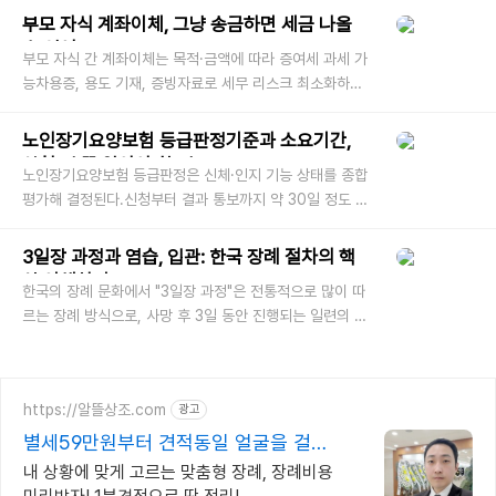
적 아름다움을 더
부모 자식 계좌이체, 그냥 송금하면 세금 나올
수 있어요
부모 자식 간 계좌이체는 목적·금액에 따라 증여세 과세 가
능차용증, 용도 기재, 증빙자료로 세무 리스크 최소화하는
방법 안내 가족 간 계좌이체는 흔히 발생하는 일입니다. 하
지만 세법상 부
노인장기요양보험 등급판정기준과 소요기간,
신청 전 꼭 알아야 할 점!
노인장기요양보험 등급판정은 신체·인지 기능 상태를 종합
평가해 결정된다.신청부터 결과 통보까지 약 30일 정도 소
요되며, 요양서비스 이용에 큰 영향을 준다.노후를 준비하
거나 부모님의 요
3일장 과정과 염습, 입관: 한국 장례 절차의 핵
심 이해하기
한국의 장례 문화에서 "3일장 과정"은 전통적으로 많이 따
르는 장례 방식으로, 사망 후 3일 동안 진행되는 일련의 의
식을 말합니다. 이 과정에서 "염습과 입관"은 고인을 떠나
보내는 데 있어 가장
https://알뜰상조.com
광고
별세59만원부터 견적동일 얼굴을 걸고
처음부터 끝까지
내 상황에 맞게 고르는 맞춤형 장례, 장례비용