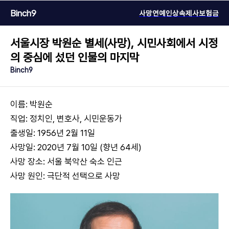
Binch9
사망연예인
상속
제사
보험금
서울시장 박원순 별세(사망), 시민사회에서 시정
의 중심에 섰던 인물의 마지막
Binch9
이름: 박원순
직업: 정치인, 변호사, 시민운동가
출생일: 1956년 2월 11일
사망일: 2020년 7월 10일 (향년 64세)
사망 장소: 서울 북악산 숙소 인근
사망 원인: 극단적 선택으로 사망