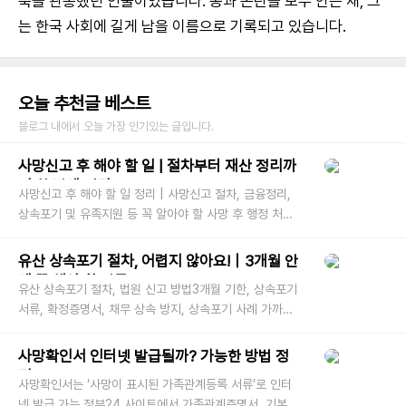
축을 관통했던 인물이었습니다. 공과 논란을 모두 안은 채, 그
는 한국 사회에 길게 남을 이름으로 기록되고 있습니다.
오늘 추천글 베스트
블로그 내에서 오늘 가장 인기있는 글입니다.
사망신고 후 해야 할 일 | 절차부터 재산 정리까
지 한 번에 정리
사망신고 후 해야 할 일 정리 | 사망신고 절차, 금융정리,
상속포기 및 유족지원 등 꼭 알아야 할 사망 후 행정 처리
과정을 공공기관 기준으로 자세히 안내합니다. 지금 확인
하세요. 가족이나 가
유산 상속포기 절차, 어렵지 않아요!｜3개월 안
에 꼭 해야 할 것들
유산 상속포기 절차, 법원 신고 방법3개월 기한, 상속포기
서류, 확정증명서, 채무 상속 방지, 상속포기 사례 가까운
가족이 세상을 떠난 뒤, 마음도 힘든데 복잡한 법적 절차까
지 겹치면 참 막막
사망확인서 인터넷 발급될까? 가능한 방법 정
리!
사망확인서는 ‘사망이 표시된 가족관계등록 서류’로 인터
넷 발급 가능.정부24 사이트에서 가족관계증명서, 기본증