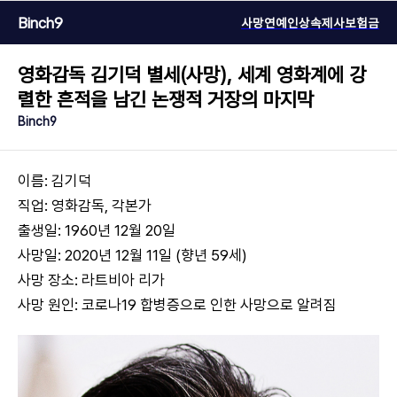
Binch9
사망연예인
상속
제사
보험금
영화감독 김기덕 별세(사망), 세계 영화계에 강
렬한 흔적을 남긴 논쟁적 거장의 마지막
Binch9
이름: 김기덕
직업: 영화감독, 각본가
출생일: 1960년 12월 20일
사망일: 2020년 12월 11일 (향년 59세)
사망 장소: 라트비아 리가
사망 원인: 코로나19 합병증으로 인한 사망으로 알려짐