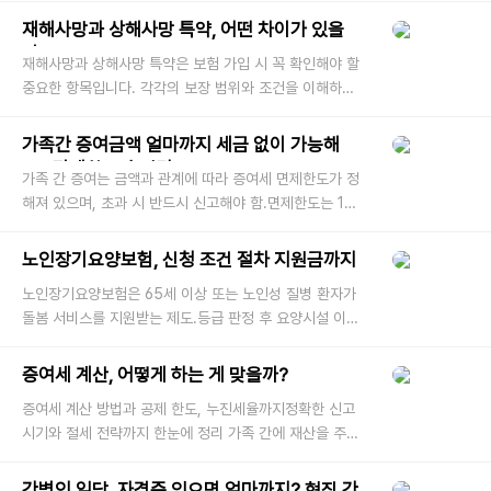
사회에서 간병보
재해사망과 상해사망 특약, 어떤 차이가 있을
까?
재해사망과 상해사망 특약은 보험 가입 시 꼭 확인해야 할
중요한 항목입니다. 각각의 보장 범위와 조건을 이해하고
가입해야 불필요한 분쟁을 예방할 수 있습니다. 이 글에서
는 두 특약의 차이
가족간 증여금액 얼마까지 세금 없이 가능해
요? 면제한도 총정리
가족 간 증여는 금액과 관계에 따라 증여세 면제한도가 정
해져 있으며, 초과 시 반드시 신고해야 함.면제한도는 10
년 기준으로 적용되며, 초과 금액은 최대 50%의 증여세
가 부과될 수 있음. 자녀
노인장기요양보험, 신청 조건 절차 지원금까지
노인장기요양보험은 65세 이상 또는 노인성 질병 환자가
돌봄 서비스를 지원받는 제도.등급 판정 후 요양시설 이용,
방문요양, 복지용구 구입 등 다양한 혜택 제공."노인장기요
양보험, 정확히 뭘
증여세 계산, 어떻게 하는 게 맞을까?
증여세 계산 방법과 공제 한도, 누진세율까지정확한 신고
시기와 절세 전략까지 한눈에 정리 가족 간에 재산을 주고
받을 일이 생기면 대부분 ‘증여세’라는 말부터 떠오릅니다.
단순한 증여라
간병인 일당, 자격증 있으면 얼마까지? 현직 간