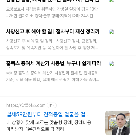
병인이 밝힌 금액
요양보호사 자격증을 취득하면 간병일 일당이 평균 13만
~25만 원까지↑.경력·근무 형태·지역에 따라 24시간 근
무 시 월 600만 원 이상도 가능. 간병인 수요가 급격히 늘
면서 ‘자격증 하나로 일당
사망신고 후 해야 할 일 | 절차부터 재산 정리까
지 한 번에 정리
사망신고 후 해야 할 일 정리 | 사망신고 절차, 금융정리,
상속포기 및 유족지원 등 꼭 알아야 할 사망 후 행정 처리
과정을 공공기관 기준으로 자세히 안내합니다. 지금 확인
하세요. 가족이나 가
홈택스 증여세 계산기 사용법, 누구나 쉽게 따라
하는 방법
국세청 홈택스 증여세 계산기 사용법과 절세 팁 안내공제
기준, 세율 적용 방법, 실제 예시로 쉽게 이해 가능 증여를
계획하거나 받았다면 가장 먼저 떠오르는 질문은 “세금은
얼마나 나올까?
https://알뜰상조.com
광고
별세59만원부터 견적동일 얼굴을 걸고
처음부터 끝까지
내 상황에 맞게 고르는 맞춤형 장례, 장례비용
미리받자! 1분견적으로 딱 정리!