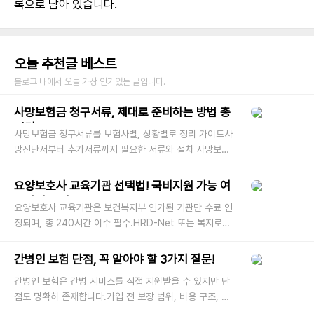
록으로 남아 있습니다.
오늘 추천글 베스트
블로그 내에서 오늘 가장 인기있는 글입니다.
사망보험금 청구서류, 제대로 준비하는 방법 총
정리
사망보험금 청구서류를 보험사별, 상황별로 정리 가이드사
망진단서부터 추가서류까지 필요한 서류와 절차 사망보험
금은 보험에 가입한 사람이 사망했을 경우, 남겨진 가족(수
익자)에게 지급되
요양보호사 교육기관 선택법! 국비지원 가능 여
부까지 정리
요양보호사 교육기관은 보건복지부 인가된 기관만 수료 인
정되며, 총 240시간 이수 필수.HRD-Net 또는 복지로에
서 지역별 기관 조회 및 국비지원 여부 확인 가능. 요양보
호사 자격증을 취득하려면
간병인 보험 단점, 꼭 알아야 할 3가지 질문!
간병인 보험은 간병 서비스를 직접 지원받을 수 있지만 단
점도 명확히 존재합니다.가입 전 보장 범위, 비용 구조, 서
비스 제한사항을 꼼꼼히 확인하는 것이 중요합니다.고령화