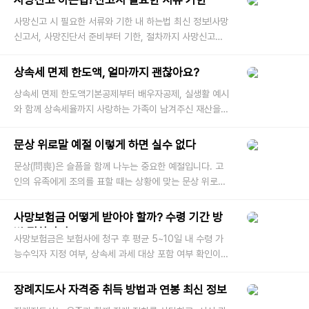
사망신고 하는법! 신고시 필요한 서류 기한
사망신고 시 필요한 서류와 기한 내 하는법 최신 정보!사망
신고서, 사망진단서 준비부터 기한, 절차까지 사망신고는
사랑하는 가족이 세상을 떠난 후 주민등록에서 삭제하고,
가족관계등록부
상속세 면제 한도액, 얼마까지 괜찮아요?
상속세 면제 한도액기본공제부터 배우자공제, 실생활 예시
와 함께 상속세율까지 사랑하는 가족이 남겨주신 재산을
물려받게 되는 순간, 감사한 마음과 함께 한 가지 걱정도
찾아오죠.바로, **“
문상 위로말 예절 이렇게 하면 실수 없다
문상(問喪)은 슬픔을 함께 나누는 중요한 예절입니다. 고
인의 유족에게 조의를 표할 때는 상황에 맞는 문상 위로말
과 기본적인 문상 예절을 지키는 것이 무엇보다 중요합니
다. 특히 처음 문상을
사망보험금 어떻게 받아야 할까? 수령 기간 방
법 절차까지
사망보험금은 보험사에 청구 후 평균 5~10일 내 수령 가
능수익자 지정 여부, 상속세 과세 대상 포함 여부 확인이
핵심 포인트 사랑하는 가족이 세상을 떠났을 때, 남겨진 유
족의 삶은 정신적으로
장례지도사 자격증 취득 방법과 연봉 최신 정보