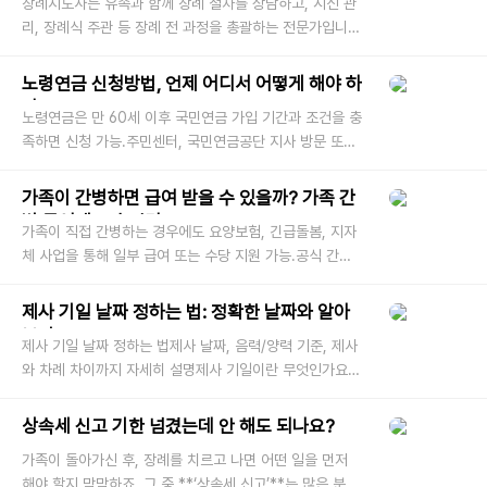
장례지도사는 유족과 함께 장례 절차를 상담하고, 시신 관
리, 장례식 주관 등 장례 전 과정을 총괄하는 전문가입니
다. 고령화 사회로 접어든 대한민국에서 사망자 수가 증가
하며 장례지도사에
노령연금 신청방법, 언제 어디서 어떻게 해야 하
나요?
노령연금은 만 60세 이후 국민연금 가입 기간과 조건을 충
족하면 신청 가능.주민센터, 국민연금공단 지사 방문 또는
복지로(bokjiro.go.kr)에서 온라인 신청 가능. 노령연금
신청은 단순한 과정 같지
가족이 간병하면 급여 받을 수 있을까? 가족 간
병 급여제도 총정리!
가족이 직접 간병하는 경우에도 요양보험, 긴급돌봄, 지자
체 사업을 통해 일부 급여 또는 수당 지원 가능.공식 간병
급여는 제한적이지만, 장기요양등급·자격조건 충족 시 가
족도 돌봄지원금
제사 기일 날짜 정하는 법: 정확한 날짜와 알아
보기
제사 기일 날짜 정하는 법제사 날짜, 음력/양력 기준, 제사
와 차례 차이까지 자세히 설명제사 기일이란 무엇인가요?
제사 기일이란 고인이 돌아가신 날을 기준으로 매년 제사
를 지내는 날을 의미
상속세 신고 기한 넘겼는데 안 해도 되나요?
가족이 돌아가신 후, 장례를 치르고 나면 어떤 일을 먼저
해야 할지 막막하죠. 그 중 **‘상속세 신고’**는 많은 분들