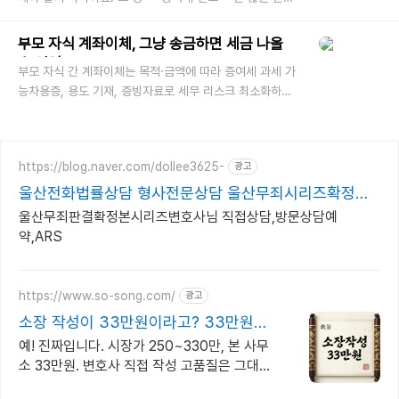
이 놓치기 쉬운 부분인데요, 최근엔 이런 질문이 정말 많아
요. “상속세 신
부모 자식 계좌이체, 그냥 송금하면 세금 나올
수 있어요
부모 자식 간 계좌이체는 목적·금액에 따라 증여세 과세 가
능차용증, 용도 기재, 증빙자료로 세무 리스크 최소화하는
방법 안내 가족 간 계좌이체는 흔히 발생하는 일입니다. 하
지만 세법상 부
https://blog.naver.com/dollee3625-
광고
울산전화법률상담 형사전문상담 울산무죄시리즈확정본
변호사
울산무죄판결확정본시리즈변호사님 직접상담,방문상담예
약,ARS
https://www.so-song.com/
광고
소장 작성이 33만원이라고? 33만원가
능!
예! 진짜입니다. 시장가 250~330만, 본 사무
소 33만원. 변호사 직접 작성 고품질은 그대
로,가격만 낮췄습니다.