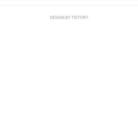
DESIGN BY
TISTORY
사
망
자
재
산
조
회
통
합
처
리
신
청
서,
어
디