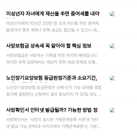
무 시 월 600만 원 이상도 가능. 간병인 수요가 급격히 늘
면서 ‘자격증 하나로 일당
미성년자 자녀에게 재산을 주면 증여세를 내야
하나요?
미성년자에게 10년간 2천만 원 초과 자산을 주면 증여세
발생자녀 명의 계좌나 반복 송금도 합산될 수 있으니 세심
한 관리가 필요 부모 입장에서는 아이가 어릴 때부터 조금
씩 재산을 마련해주
사망보험금 상속세 꼭 알아야 할 핵심 정보
사망보험금은 사랑하는 가족을 위한 마지막 배려입니다.
하지만 유족 입장에서는 예상치 못한 세금 문제로 당황할
수 있습니다. 특히 사망보험금 상속세는 지급 시점과 관계
없이 적용될 수 있
노인장기요양보험 등급판정기준과 소요기간,
신청 전 꼭 알아야 할 점!
노인장기요양보험 등급판정은 신체·인지 기능 상태를 종합
평가해 결정된다.신청부터 결과 통보까지 약 30일 정도 소
요되며, 요양서비스 이용에 큰 영향을 준다.노후를 준비하
거나 부모님의 요
사망확인서 인터넷 발급될까? 가능한 방법 정
리!
사망확인서는 ‘사망이 표시된 가족관계등록 서류’로 인터
넷 발급 가능.정부24 사이트에서 가족관계증명서, 기본증
명서 등 온라인 출력 가능. 사망 사실을 증명해야 하는 상