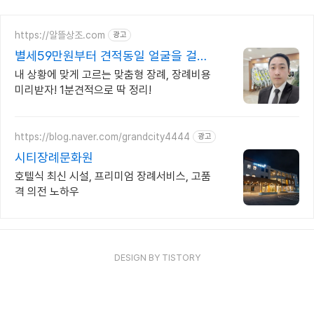
황에서 ‘사망확인
https://알뜰상조.com
광고
별세59만원부터 견적동일 얼굴을 걸고
처음부터 끝까지
내 상황에 맞게 고르는 맞춤형 장례, 장례비용
미리받자! 1분견적으로 딱 정리!
https://blog.naver.com/grandcity4444
광고
시티장례문화원
호텔식 최신 시설, 프리미엄 장례서비스, 고품
격 의전 노하우
DESIGN BY
TISTORY