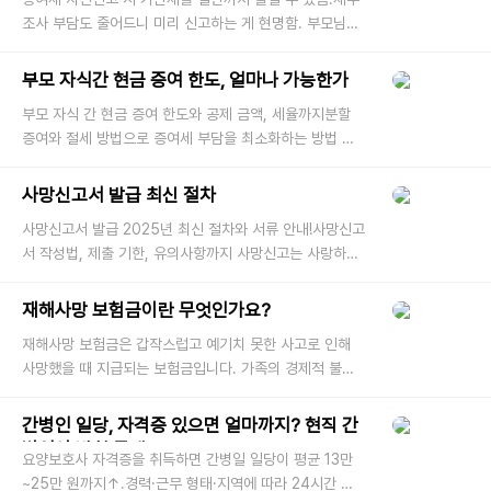
조사 부담도 줄어드니 미리 신고하는 게 현명함. 부모님이
나 가족에게 재산을 받으면 든든하지만, 세금 문제는 늘 고
민거리입니다. 특
부모 자식간 현금 증여 한도, 얼마나 가능한가
요?
부모 자식 간 현금 증여 한도와 공제 금액, 세율까지분할
증여와 절세 방법으로 증여세 부담을 최소화하는 방법 제
공 부모가 자녀에게 현금을 증여할 때, 증여세를 피할 수
있는 공제 한도가 있
사망신고서 발급 최신 절차
사망신고서 발급 2025년 최신 절차와 서류 안내!사망신고
서 작성법, 제출 기한, 유의사항까지 사망신고는 사랑하는
가족이 세상을 떠난 후 주민등록 말소와 가족관계등록부
폐쇄를 위해 필수적
재해사망 보험금이란 무엇인가요?
재해사망 보험금은 갑작스럽고 예기치 못한 사고로 인해
사망했을 때 지급되는 보험금입니다. 가족의 경제적 불안
을 줄이고 생활 안정을 돕는 중요한 보장 수단입니다. 재해
사망 보험금의 개념
간병인 일당, 자격증 있으면 얼마까지? 현직 간
병인이 밝힌 금액
요양보호사 자격증을 취득하면 간병일 일당이 평균 13만
~25만 원까지↑.경력·근무 형태·지역에 따라 24시간 근