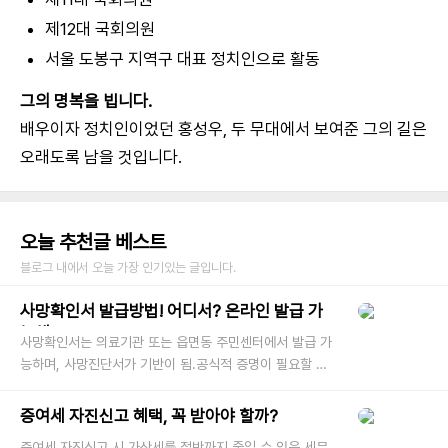
제12대 국회의원
서울 도봉구 지역구 대표 정치인으로 활동
그의 명복을 빕니다.
배우이자 정치인이었던 홍성우, 두 무대에서 보여준 그의 길은
오래도록 남을 것입니다.
오늘 추천글 베스트
블로그 내에서 오늘 가장 인기있는 글입니다.
사망확인서 발급방법! 어디서? 온라인 발급 가
능해요?
사망확인서는 의료기관 또는 읍면동 주민센터에서 발급 가
능하며, 사망진단서가 기반이 됨.공식적 증명이 필요할 경
우 사망진단서를 우선 확보해야 하며, 온라인 발급은 제한
됨. 가족이나 지인
증여세 자진신고 혜택, 꼭 받아야 할까?
증여세 자진신고 시 가산세를 절반까지 줄일 수 있음.세무